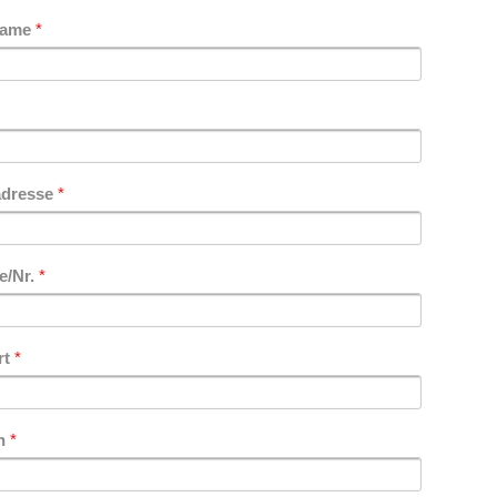
name
*
adresse
*
e/Nr.
*
rt
*
on
*