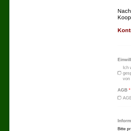
Nach 
Koope
Kontr
Einwi
Ich 
gesp
von 
AGB
*
AGB 
Inform
Bitte p