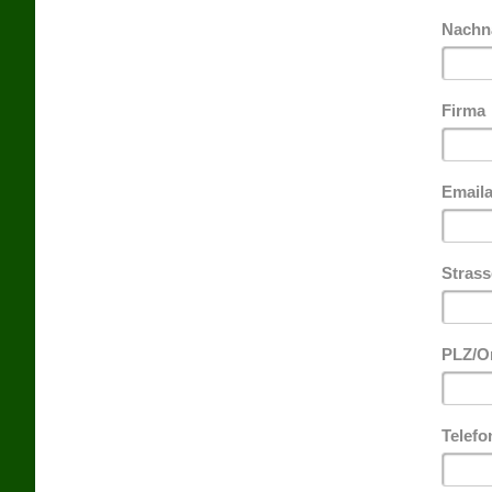
Nach
Firma
Email
Strass
PLZ/O
Telef