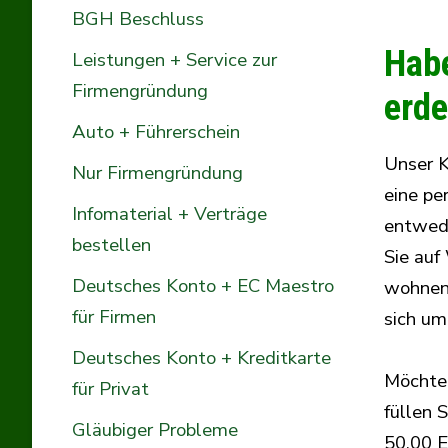
BGH Beschluss
Habe
Leistungen + Service zur
Firmengründung
erde
Auto + Führerschein
Unser K
Nur Firmengründung
eine pe
Infomaterial + Verträge
entwede
bestellen
Sie auf
Deutsches Konto + EC Maestro
wohnen 
für Firmen
sich um
Deutsches Konto + Kreditkarte
Möchten
für Privat
füllen 
Gläubiger Probleme
50,00 E