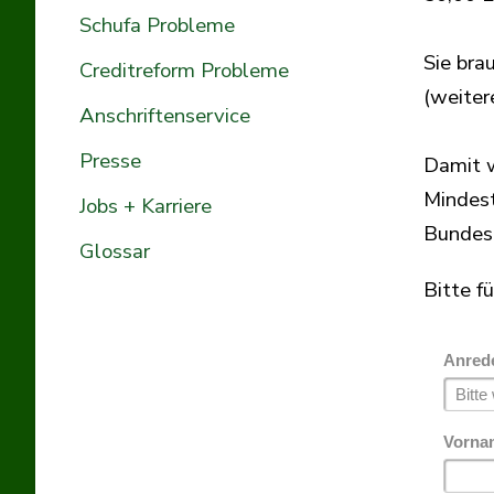
Schufa Probleme
Sie bra
Creditreform Probleme
(weiter
Anschriftenservice
Presse
Damit w
Mindest
Jobs + Karriere
Bundesd
Glossar
Bitte fü
Anred
Vorn